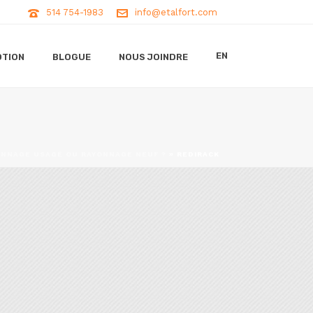
514 754-1983
info@etalfort.com
EN
TION
BLOGUE
NOUS JOINDRE
ONNAGE USAGÉ OU RAYONNAGE NEUF ?
»
REDIRACK