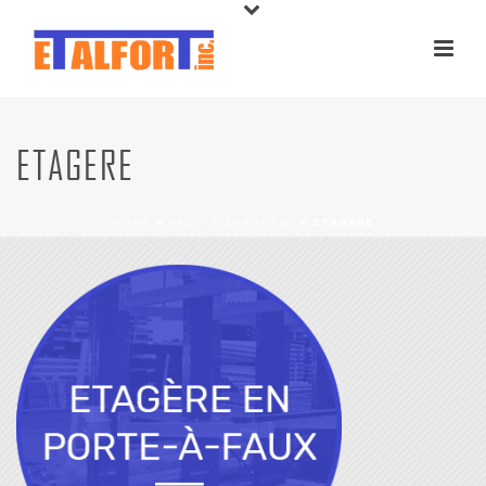
ETAGERE
HOME
»
PALETTIERS (NEW)
»
ETAGERE